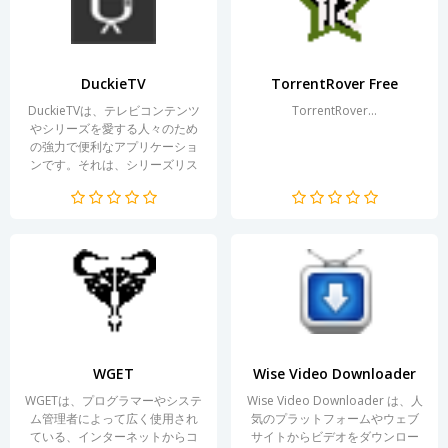
っています。ユーザーは、イン
ター...
DuckieTV
TorrentRover Free
DuckieTVは、テレビコンテンツ
TorrentRover...
やシリーズを愛する人々のため
の強力で便利なアプリケーショ
ンです。それは、シリーズリス
トの管理、ステータスの追跡、
スケジュールの作成、最新のリ
リース情報の取得などの機能を
統合したユニバーサルツールで
す。急速に進化するデジタル技
術の世界の中で、DuckieTVはユ
ーザーに直感的なインター...
WGET
Wise Video Downloader
WGETは、プログラマーやシステ
Wise Video Downloader は、人
ム管理者によって広く使用され
気のプラットフォームやウェブ
ている、インターネットからコ
サイトからビデオをダウンロー