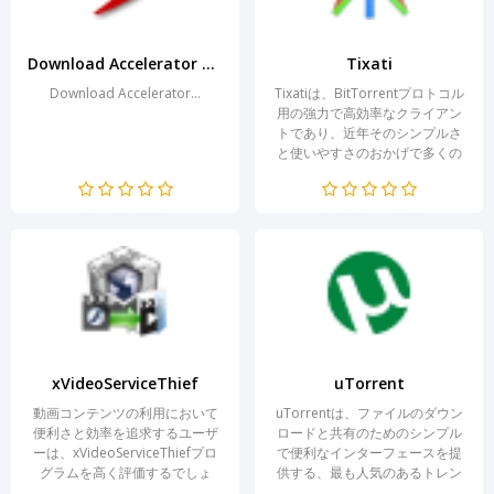
Download Accelerator Plus
Tixati
Download Accelerator...
Tixatiは、BitTorrentプロトコル
用の強力で高効率なクライアン
トであり、近年そのシンプルさ
と使いやすさのおかげで多くの
ユーザーに人気を集めていま
す。最適化された構造と高速ダ
ウンロードにより、Tixatiは他の
トレントクライアントに見られ
る時間的制約を克服します。こ
のプログラムは、ファイルのダ
ウンロードをでき...
xVideoServiceThief
uTorrent
動画コンテンツの利用において
uTorrentは、ファイルのダウン
便利さと効率を追求するユーザ
ロードと共有のためのシンプル
ーは、xVideoServiceThiefプロ
で便利なインターフェースを提
グラムを高く評価するでしょ
供する、最も人気のあるトレン
う。この強力なユーティリティ
トクライアントの1つです。主要