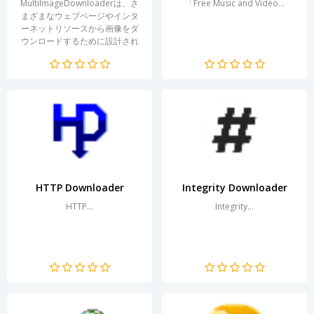
MultiImageDownloaderは、さ
「Free Music and Video...
まざまなウェブページやインタ
ーネットリソースから画像をダ
ウンロードするために設計され
た強力なソフトウェアです。シ
ンプルで直感的なインターフェ
ースのおかげで、ユーザーはヘ
ルプ資料を必要とせずにプログ
ラムのすべての機能を迅速に習
得できます。グラフィック素材
の作業効率を向上させる...
HTTP Downloader
Integrity Downloader
HTTP...
Integrity...