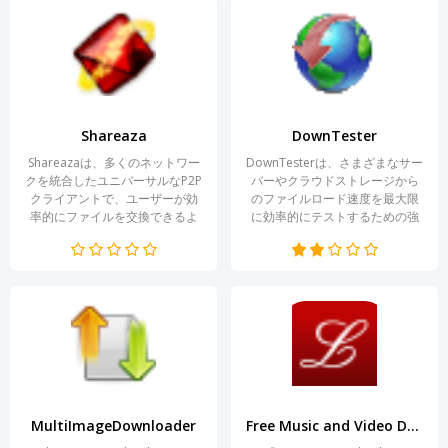
とって不可欠となります。読み
なカテゴリーに整理することも
込み速度と再生速度が大幅に向
可能にします。現代のネットワ
上し、視聴体験がより快適で途
ーク技術の特性を考慮し、Eagl...
切れ...
Shareaza
DownTester
Shareazaは、多くのネットワー
DownTesterは、さまざまなサー
クを統合したユニバーサルなP2P
バーやクラウドストレージから
クライアントで、ユーザーが効
のファイルロード速度を最大限
率的にファイルを交換できるよ
に効率的にテストするための強
うにします。このプログラム
力なツールです。ユーザーは内
は、Gnutella、Gnutella2、
部および外部のネットワークイ
eDonkey、BitTorrentなどの複
ンフラストラクチャのパフォー
数の人気プロトコルに対応して
マンスに関する客観的なデータ
います。これにより、Shareaza
を得ることができます。このア
は豊富なマルチメディ...
プリケーションを使用すること
で、ロード速度を確認するだけ
で...
MultiImageDownloader
Free Music and Video Downloader