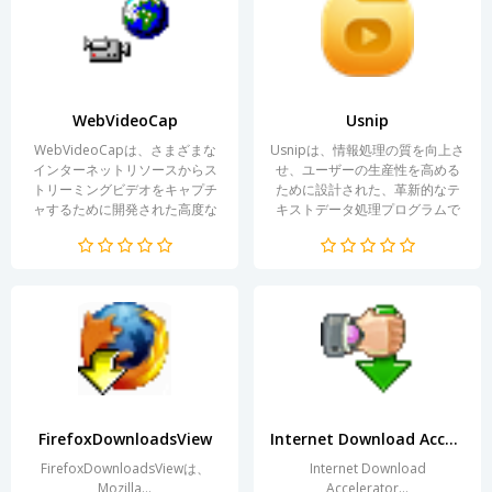
WebVideoCap
Usnip
WebVideoCapは、さまざまな
Usnipは、情報処理の質を向上さ
インターネットリソースからス
せ、ユーザーの生産性を高める
トリーミングビデオをキャプチ
ために設計された、革新的なテ
ャするために開発された高度な
キストデータ処理プログラムで
プログラムです。お気に入りの
す。これを利用することで、デ
ビデオを保存したい一般ユーザ
ータの分析と整理のプロセスを
ーから、マルチメディアコンテ
大幅に加速でき、学生、研究
ンツを扱うプロフェッショナル
者、さまざまな分野の専門家に
まで、欠かせないツールとなっ
とって欠かせないツールとなり
ています。使いやすいインター
ます。Usnipは、使いやすさと強
フェースと強力な機能により、
力な機能を兼ね備えており、あ
ユー...
ら...
FirefoxDownloadsView
Internet Download Accelerator Free
FirefoxDownloadsViewは、
Internet Download
Mozilla...
Accelerator...