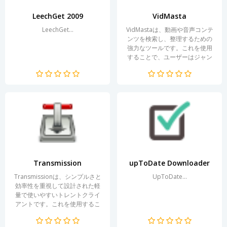
LeechGet 2009
VidMasta
LeechGet...
VidMastaは、動画や音声コンテ
ンツを検索し、整理するための
強力なツールです。これを使用
することで、ユーザーはジャン
ル、リリース日、評価などのさ
まざまな基準に基づいて映画、
シリーズ、音楽を簡単に見つけ
ることができます。このプログ
ラムは、人気のトレントトラッ
カーと連携し、ユーザーが便利
な形式でメディア素材をダウン
ロー...
Transmission
upToDate Downloader
Transmissionは、シンプルさと
UpToDate...
効率性を重視して設計された軽
量で使いやすいトレントクライ
アントです。これを使用するこ
とで、ユーザーはBitTorrentプ
ロトコルを介してファイルをダ