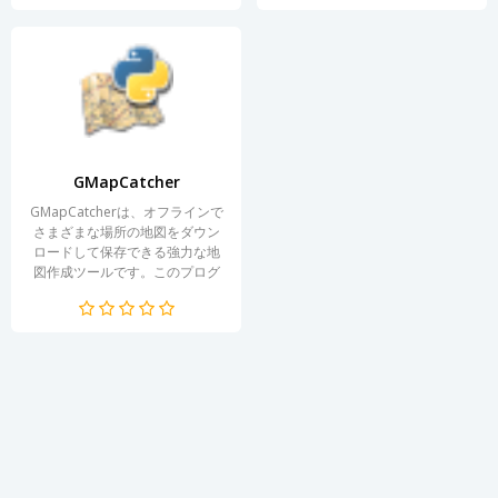
ウンロードおよび共有でき、シ
ンプルなインターフェースと高
速なダウンロードを楽しむこと
ができます。このプログラム
は、Windows、...
GMapCatcher
GMapCatcherは、オフラインで
さまざまな場所の地図をダウン
ロードして保存できる強力な地
図作成ツールです。このプログ
ラムは多様な地図サービスをサ
ポートしており、ユーザーはイ
ンターネット接続に依存するこ
となく、現地情報を取得できま
す。旅行者、探検家、そしてい
つでもどこでも地図にアクセス
したいすべての人に最適です。
使...